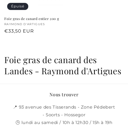
Épuisé
Foie gras de canard entier 200 g
Fournisseur :
RAYMOND D'ARTIGUES
Prix
€33,50 EUR
habituel
C
Foie gras de canard des
o
Landes - Raymond d'Artigues
l
l
Nous trouver
e
📍 93 avenue des Tisserands - Zone Pédebert
c
- Soorts - Hossegor
🕒 lundi au samedi / 10h à 12h30 / 15h à 19h
t