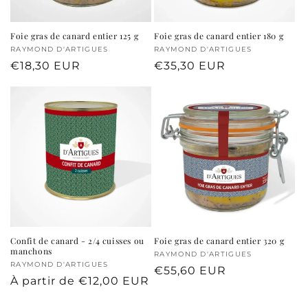
Foie gras de canard entier 125 g
Foie gras de canard entier 180 g
Fournisseur :
RAYMOND D'ARTIGUES
Fournisseur :
RAYMOND D'ARTIGUES
Prix
€18,30 EUR
Prix
€35,30 EUR
habituel
habituel
Confit de canard - 2/4 cuisses ou
Foie gras de canard entier 320 g
manchons
Fournisseur :
RAYMOND D'ARTIGUES
Fournisseur :
RAYMOND D'ARTIGUES
Prix
€55,60 EUR
Prix
À partir de €12,00 EUR
habituel
habituel