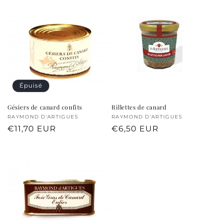
Épuisé
Gésiers de canard confits
Rillettes de canard
Fournisseur :
RAYMOND D'ARTIGUES
Fournisseur :
RAYMOND D'ARTIGUES
Prix
€11,70 EUR
Prix
€6,50 EUR
habituel
habituel