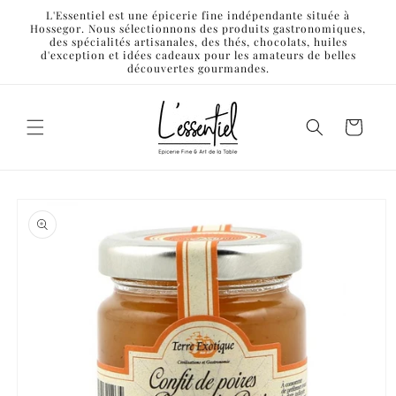
et
L'Essentiel est une épicerie fine indépendante située à
passer
Hossegor. Nous sélectionnons des produits gastronomiques,
au
des spécialités artisanales, des thés, chocolats, huiles
contenu
d'exception et idées cadeaux pour les amateurs de belles
découvertes gourmandes.
Panier
Passer aux
informations
produits