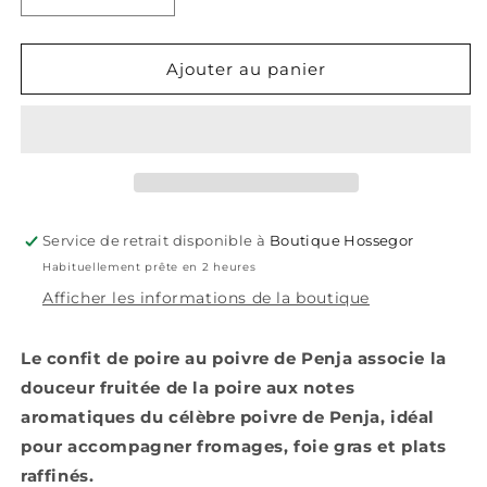
Réduire
Augmenter
la
la
quantité
quantité
de
de
Ajouter au panier
Confit
Confit
de
de
poires
poires
au
au
poivre
poivre
de
de
Penja
Penja
Service de retrait disponible à
Boutique Hossegor
Habituellement prête en 2 heures
Afficher les informations de la boutique
Le confit de poire au poivre de Penja associe la
douceur fruitée de la poire aux notes
aromatiques du célèbre poivre de Penja, idéal
pour accompagner fromages, foie gras et plats
raffinés.