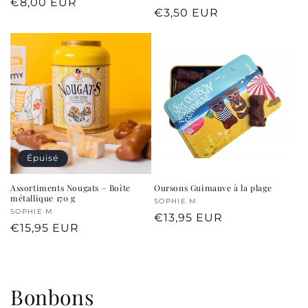
Prix
€8,00 EUR
Prix
€3,50 EUR
habituel
habituel
Épuisé
Assortiments Nougats – Boîte
Oursons Guimauve à la plage
métallique 170 g
Fournisseur :
SOPHIE M
Fournisseur :
SOPHIE M
Prix
€13,95 EUR
Prix
€15,95 EUR
habituel
habituel
C
Bonbons