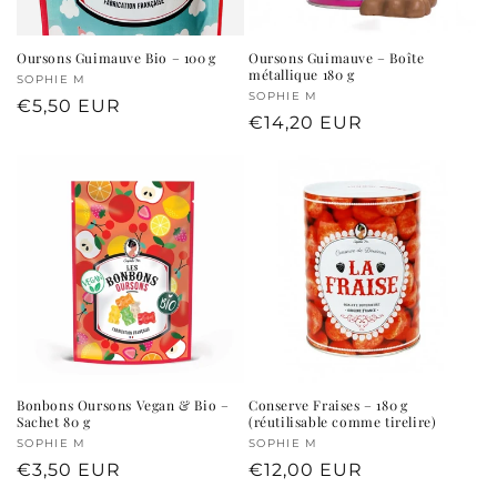
Oursons Guimauve Bio – 100 g
Oursons Guimauve – Boîte
métallique 180 g
Fournisseur :
SOPHIE M
Fournisseur :
SOPHIE M
Prix
€5,50 EUR
Prix
€14,20 EUR
habituel
habituel
Bonbons Oursons Vegan & Bio –
Conserve Fraises – 180 g
Sachet 80 g
(réutilisable comme tirelire)
Fournisseur :
SOPHIE M
Fournisseur :
SOPHIE M
Prix
€3,50 EUR
Prix
€12,00 EUR
habituel
habituel