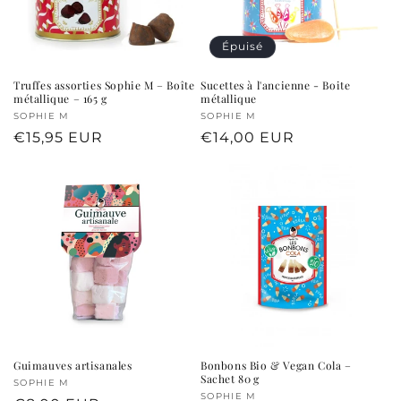
Épuisé
Truffes assorties Sophie M – Boîte
Sucettes à l'ancienne - Boite
métallique – 165 g
métallique
Fournisseur :
SOPHIE M
Fournisseur :
SOPHIE M
Prix
€15,95 EUR
Prix
€14,00 EUR
habituel
habituel
Guimauves artisanales
Bonbons Bio & Vegan Cola –
Sachet 80 g
Fournisseur :
SOPHIE M
Fournisseur :
SOPHIE M