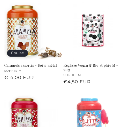
Épuisé
Caramels assortis - Boite métal
Réglisse Vegan & Bio Sophie M –
90 g
Fournisseur :
SOPHIE M
Fournisseur :
SOPHIE M
Prix
€14,00 EUR
Prix
€4,50 EUR
habituel
habituel