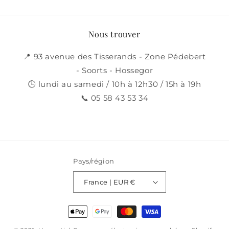
o
l
Nous trouver
l
📍 93 avenue des Tisserands - Zone Pédebert
e
- Soorts - Hossegor
🕒 lundi au samedi / 10h à 12h30 / 15h à 19h
c
📞 05 58 43 53 34
t
i
o
Pays/région
n
France | EUR €
:
Moyens
de